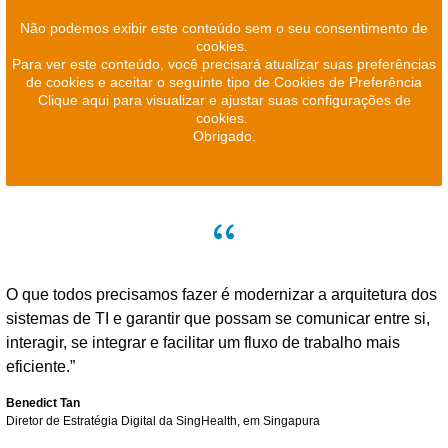
Não podemos exibir este conteúdo sem o seu consentimento de
cookies.
Para ver este conteúdo, você precisará atualizar suas preferências
de cookies e aceitar o seguinte tipo de Cookies de Preferência
Clique aqui para visualizar e ajustar suas configurações de
cookies.
Obrigado.
O que todos precisamos fazer é modernizar a arquitetura dos
sistemas de TI e garantir que possam se comunicar entre si,
interagir, se integrar e facilitar um fluxo de trabalho mais
eficiente.”
Benedict Tan
Diretor de Estratégia Digital da SingHealth, em Singapura