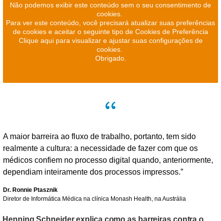
Não podemos exibir este conteúdo sem o seu consentimento de
cookies.
Para ver este conteúdo, você precisará atualizar suas preferências
de cookies e aceitar o seguinte tipo de Cookies de Preferência
Clique aqui para visualizar e ajustar suas configurações de
cookies.
Obrigado.
A maior barreira ao fluxo de trabalho, portanto, tem sido
realmente a cultura: a necessidade de fazer com que os
médicos confiem no processo digital quando, anteriormente,
dependiam inteiramente dos processos impressos.”
Dr. Ronnie Ptasznik
Diretor de Informática Médica na clínica Monash Health, na Austrália
Henning Schneider explica como as barreiras contra o