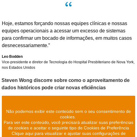
Hoje, estamos forçando nossas equipes clínicas e nossas
equipes operacionais a acessar um excesso de sistemas
para confirmar um bocado de informações, em muitos casos
desnecessariamente.”
Leo Bodden
Vice-presidente e diretor de Tecnologia do Hospital Presbiteriano de Nova York,
nos Estados Unidos
Steven Wong discorre sobre como o aproveitamento de
dados históricos pode criar novas eficiências
Não podemos exibir este conteúdo sem o seu consentimento de
cookies.
Para ver este conteúdo, você precisará atualizar suas preferências
de cookies e aceitar o seguinte tipo de Cookies de Preferência
Clique aqui para visualizar e ajustar suas configurações de