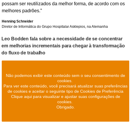
possam ser reutilizados da melhor forma, de acordo com os
melhores padrões.”
Henning Schneider
Diretor de Informática do Grupo Hospitalar Asklepios, na Alemanha
Leo Bodden fala sobre a necessidade de se concentrar
em melhorias incrementais para chegar à transformação
do fluxo de trabalho
Não podemos exibir este conteúdo sem o seu consentimento de
cookies.
Para ver este conteúdo, você precisará atualizar suas preferências
de cookies e aceitar o seguinte tipo de Cookies de Preferência
Clique aqui para visualizar e ajustar suas configurações de
cookies.
Obrigado.