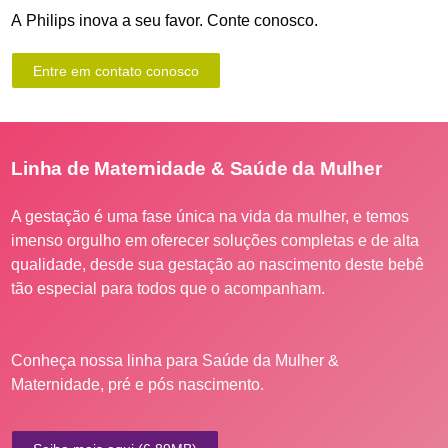
A Philips inova a seu favor. Conte conosco.
Entre em contato conosco
Linha de Maternidade & Saúde da Mulher
A gestação é uma fase única na vida da mulher, e temos
imenso orgulho em oferecer soluções completas e de alta
qualidade, desde sua gestação ao nascimento deste bebê
tão especial para todos que o acompanham.
Conheça nossa linha para Saúde da Mulher &
Maternidade, pré e pós nascimento
.