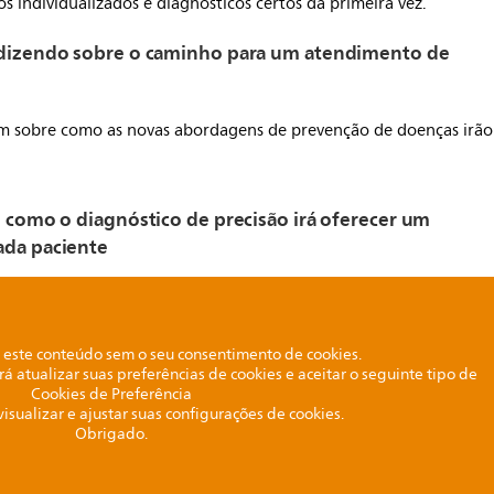
 individualizados e diagnósticos certos da primeira vez.
o dizendo sobre o caminho para um atendimento de
sam sobre como as novas abordagens de prevenção de doenças irão
e como o diagnóstico de precisão irá oferecer um
ada paciente
este conteúdo sem o seu consentimento de cookies.
rá atualizar suas preferências de cookies e aceitar o seguinte tipo de
Cookies de Preferência
visualizar e ajustar suas configurações de cookies.
Obrigado.