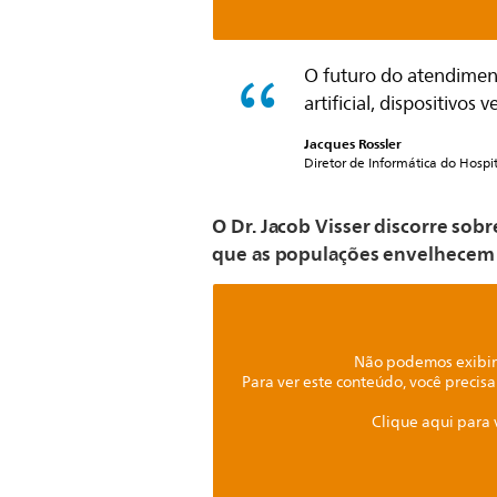
O futuro do atendiment
artificial, dispositivos
Jacques Rossler
Diretor de Informática do Hospit
O Dr. Jacob Visser discorre sob
que as populações envelhecem
Não podemos exibir 
Para ver este conteúdo, você precisa
Clique aqui para 