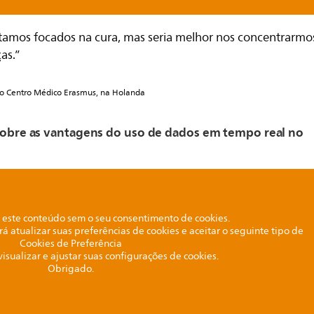
amos focados na cura, mas seria melhor nos concentrarmo
as.”
do Centro Médico Erasmus, na Holanda
 sobre as vantagens do uso de dados em tempo real no
este conteúdo sem o seu consentimento de cookies.
rá atualizar suas preferências de cookies e aceitar o seguinte tipo de
Cookies de Preferência
visualizar e ajustar suas configurações de cookies.
Obrigado.