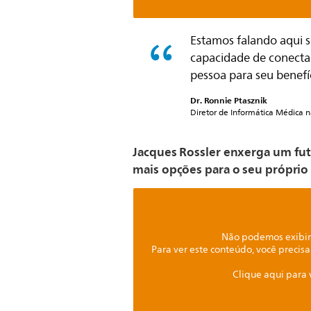
Estamos falando aqui s
capacidade de conecta
pessoa para seu benefíc
Dr. Ronnie Ptasznik
Diretor de Informática Médica n
Jacques Rossler enxerga um fu
mais opções para o seu próprio
Não podemos exibir 
Para ver este conteúdo, você precisa
Clique aqui para 