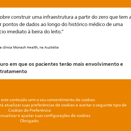
obre construir uma infraestrutura a partir do zero que tem 
r pontos de dados ao longo do histórico médico de uma
io imediato à beira do leito.”
a clínica Monash Health, na Austrália
turo em que os pacientes terão mais envolvimento e
 tratamento
este conteúdo sem o seu consentimento de cookies.
rá atualizar suas preferências de cookies e aceitar o seguinte tipo de
Cookies de Preferência
visualizar e ajustar suas configurações de cookies.
Obrigado.