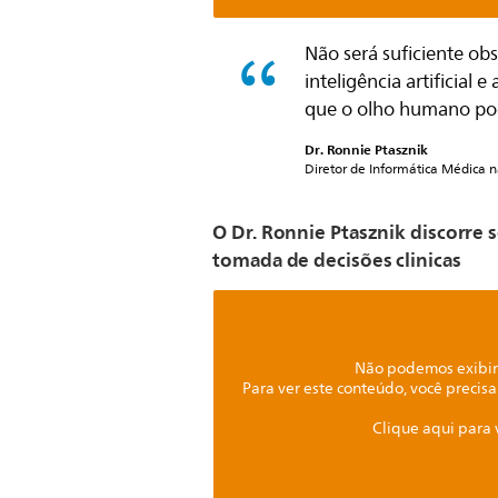
Não será suficiente o
inteligência artificial
que o olho humano pod
Dr. Ronnie Ptasznik
Diretor de Informática Médica n
O Dr. Ronnie Ptasznik discorre
tomada de decisões clinicas
Não podemos exibir 
Para ver este conteúdo, você precisa
Clique aqui para 