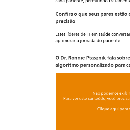
cada paciente, permitindo tratamentos
Confira o que seus pares estã
precisão
Esses líderes de TI em saúde conver
aprimorar a jornada do paciente.
O Dr. Ronnie Ptasznik fala sobr
algoritmo personalizado para c
Não podemos exibir 
Para ver este conteúdo, você precisa
Clique aqui para 