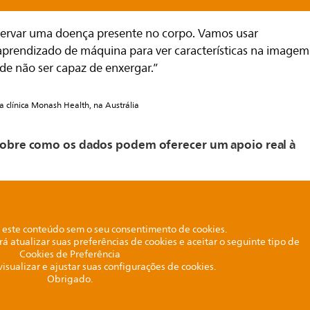
bservar uma doença presente no corpo. Vamos usar
 e aprendizado de máquina para ver características na imagem
e não ser capaz de enxergar.”
a clínica Monash Health, na Austrália
 sobre como os dados podem oferecer um apoio real à
este conteúdo sem o seu consentimento de cookies.
rá atualizar suas preferências de cookies e aceitar o seguinte tipo de
Cookies de Preferência
visualizar e ajustar suas configurações de cookies.
Obrigado.