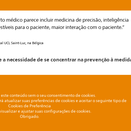
o médico parece incluir medicina de precisão, inteligência
 vestíveis para o paciente, maior interação com o paciente.”
al UCL Saint-Luc, na Bélgica
re a necessidade de se concentrar na prevenção à medid
este conteúdo sem o seu consentimento de cookies.
rá atualizar suas preferências de cookies e aceitar o seguinte tipo de
Cookies de Preferência
visualizar e ajustar suas configurações de cookies.
Obrigado.