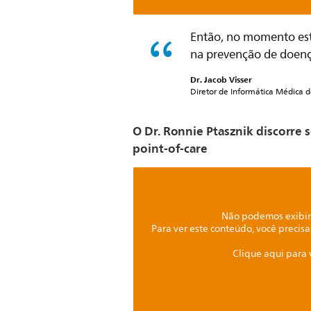
Então, no momento est
na prevenção de doenç
Dr. Jacob Visser
Diretor de Informática Médica 
O Dr. Ronnie Ptasznik discorre
point-of-care
Não podemos exibir 
Para ver este conteúdo, você precisa
Clique aqui para 