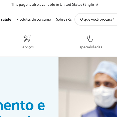
This page is also available in
United States (English)
ícone
e saúde
Produtos de consumo
Sobre nós
de
pesquisa
de
suporte
Serviços
Especialidades
mento e