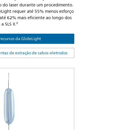
ão do laser durante um procedimento.
deLight requer até 55% menos esforço
até 62% mais eficiente ao longo dos
a SLS II.²
recursos da GlideLight
entas de extração de cabos-eletrodos