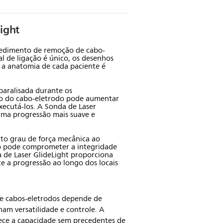
ight
cedimento de remoção de cabo-
al de ligação é único, os desenhos
 a anatomia de cada paciente é
paralisada durante os
o do cabo-eletrodo pode aumentar
xecutá-los. A Sonda de Laser
uma progressão mais suave e
to grau de força mecânica ao
 pode comprometer a integridade
 de Laser GlideLight proporciona
e a progressão ao longo dos locais
de cabos-eletrodos depende de
am versatilidade e controle. A
rece a capacidade sem precedentes de