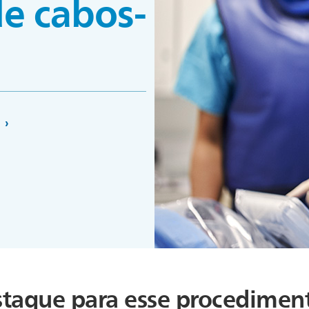
de cabos-
a
taque para esse procedimen