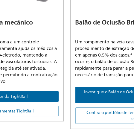
va mecânico
Balão de Oclusão Br
e soma a um controle
Um rompimento na veia cava
erramenta ajuda os médicos a
procedimento de extração de
o-eletrodo, mantendo a
em apenas 0,5% dos casos.
de vasculaturas tortuosas. A
ocorre, o balão de oclusão 
egida até ser ativada,
rapidamente para parar a pe
e permitindo a contratração
necessário de transição para 
lvo.
Investigue o Balão de Ocl
os da TightRail
ramentas TightRail
Confira o portfólio de f
e