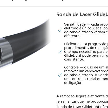
Sonda de Laser GlideL
Versatilidade — cada pro
eletrodo é único. Cada loc
do cabo-eletrodo variam e
diferente.
Eficiência — a progressão 
procedimentos de remoçã
o tempo necessário para e
GlideLight pode permitir 
consistente.
Controle — o uso de um al
remover um cabo-eletrodo
do cabo-eletrodo. A Sonda
um controle crucial durant
de ligação.
A remoção segura e eficiente 
ferramentas que lhe proporcion
Sonda de Laser GlideLight ofe