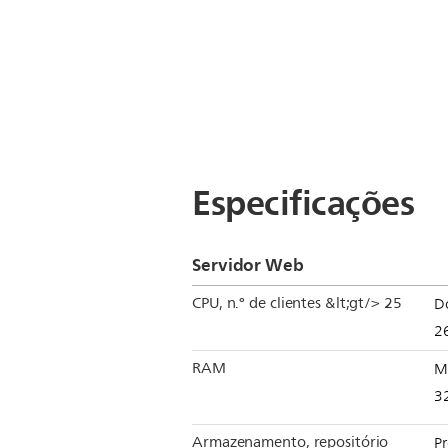
Especificações
Servidor Web
CPU, n.° de clientes &lt;gt/> 25
Do
2
RAM
M
3
Armazenamento, repositório
Pr