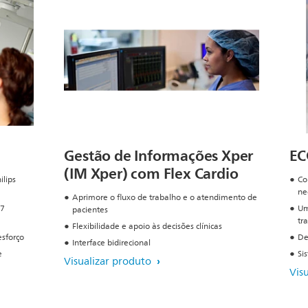
Gestão de Informações Xper
EC
(IM Xper) com Flex Cardio
ilips
Co
ne
Aprimore o fluxo de trabalho e o atendimento de
L7
Um
pacientes
tr
Flexibilidade e apoio às decisões clínicas
sforço
De
Interface bidirecional
e
Si
Visualizar produto
Vis