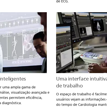
de ECG.
inteligentes
Uma interface intuitiv
de trabalho
iar uma ampla gama de
análise, visualização avançada e
O espaço de trabalho é facilme
entes permitem eficiência,
usuários vejam as informações q
 diagnóstica.
do tempo de Cardiologia man