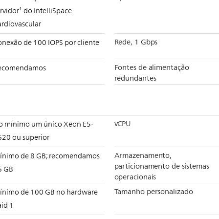
rvidor¹ do IntelliSpace
ardiovascular
Rede, 1 Gbps
onexão de 100 IOPS por cliente
Fontes de alimentação
ecomendamos
redundantes
vCPU
o mínimo um único Xeon E5-
620 ou superior
Armazenamento,
ínimo de 8 GB; recomendamos
particionamento de sistemas
6 GB
operacionais
Tamanho personalizado
ínimo de 100 GB no hardware
aid 1