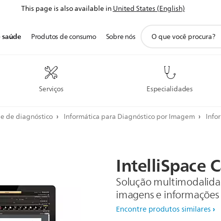
This page is also available in
United States (English)
ícone
e saúde
Produtos de consumo
Sobre nós
de
pesquisa
de
suporte
Serviços
Especialidades
a e de diagnóstico
Informática para Diagnóstico por Imagem
Info
IntelliSpace
C
Solução multimodalida
imagens e informações
Encontre produtos similares