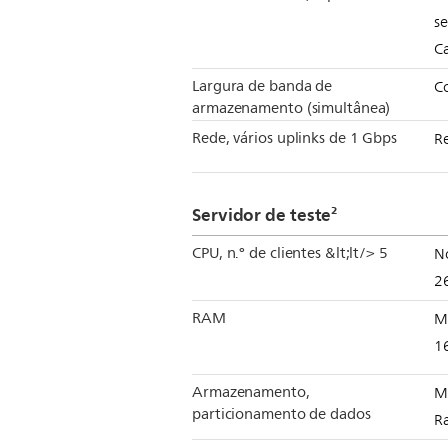
se
C
Largura de banda de
C
armazenamento (simultânea)
Rede, vários uplinks de 1 Gbps
R
Servidor de teste²
CPU, n.° de clientes &lt;lt/> 5
N
2
RAM
M
1
Armazenamento,
M
particionamento de dados
R