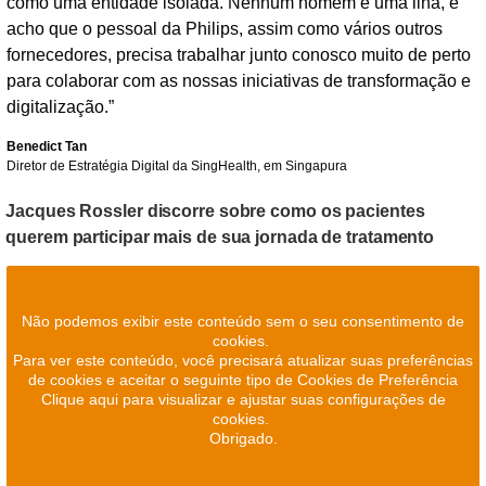
como uma entidade isolada. Nenhum homem é uma ilha, e
acho que o pessoal da Philips, assim como vários outros
fornecedores, precisa trabalhar junto conosco muito de perto
para colaborar com as nossas iniciativas de transformação e
digitalização.”
Benedict Tan
Diretor de Estratégia Digital da SingHealth, em Singapura
Jacques Rossler discorre sobre como os pacientes
querem participar mais de sua jornada de tratamento
Não podemos exibir este conteúdo sem o seu consentimento de
cookies.
Para ver este conteúdo, você precisará atualizar suas preferências
de cookies e aceitar o seguinte tipo de Cookies de Preferência
Clique aqui para visualizar e ajustar suas configurações de
cookies.
Obrigado.