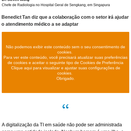
Chefe de Radiologia no Hospital Geral de Sengkang, em Singapura
Benedict Tan diz que a colaboração com o setor irá ajudar
o atendimento médico a se adaptar
Não podemos exibir este conteúdo sem o seu consentimento de
cookies.
Para ver este conteúdo, você precisará atualizar suas preferências
de cookies e aceitar o seguinte tipo de Cookies de Preferência
Clique aqui para visualizar e ajustar suas configurações de
cookies.
Obrigado.
A digitalização da TI em saúde não pode ser administrada