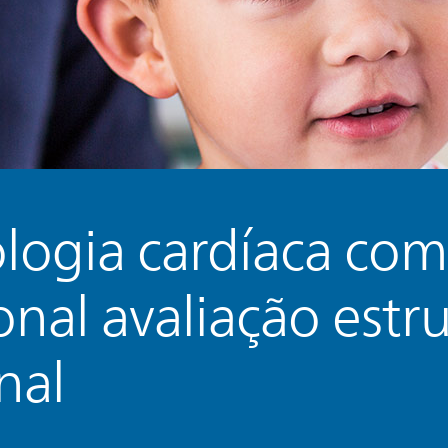
logia cardíaca co
onal avaliação estru
nal