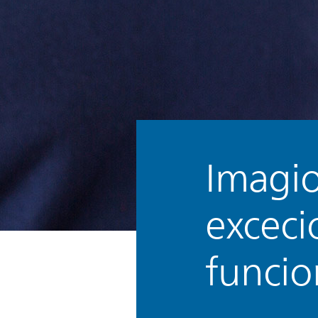
Imagio
exceci
funcio