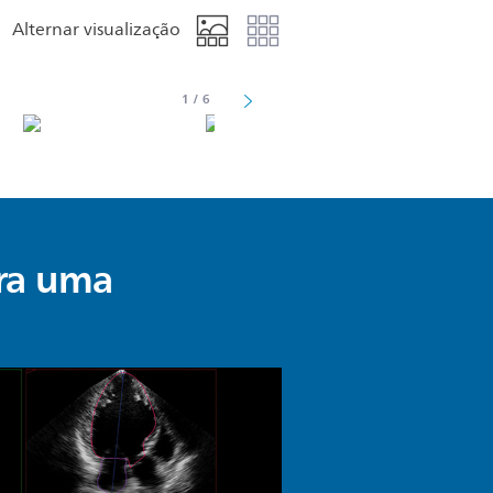
Alternar visualização
1
/
6
ra uma