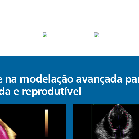
se na modelação avançada pa
da e reprodutível