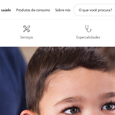
ícone
e saúde
Produtos de consumo
Sobre nós
de
pesquisa
de
suporte
Serviços
Especialidades