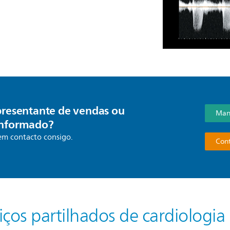
presentante de vendas ou
Mant
informado?
em contacto consigo.
Cont
iços partilhados de cardiologia