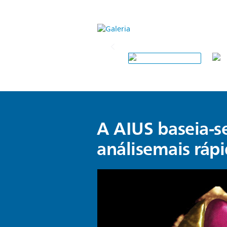
A AIUS baseia-
análise
mais rápi