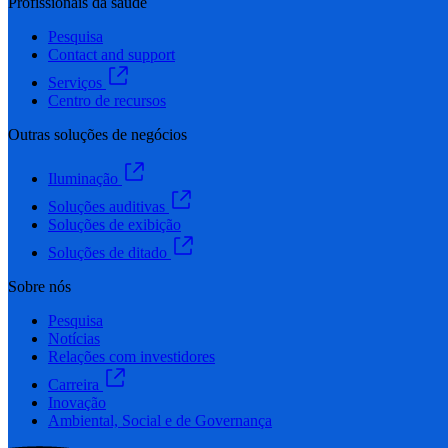
Profissionais da saúde
Pesquisa
Contact and support
Serviços
Centro de recursos
Outras soluções de negócios
Iluminação
Soluções auditivas
Soluções de exibição
Soluções de ditado
Sobre nós
Pesquisa
Notícias
Relações com investidores
Carreira
Inovação
Ambiental, Social e de Governança