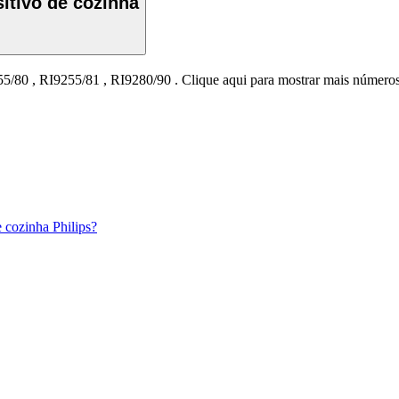
itivo de cozinha
55/80
,
RI9255/81
,
RI9280/90
.
Clique aqui para mostrar mais número
 cozinha Philips?