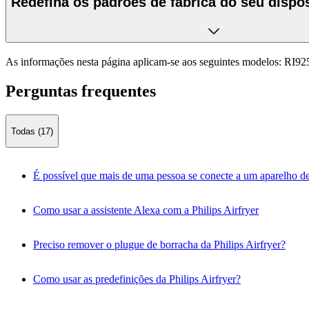
Redefina os padrões de fábrica do seu dispos
As informações nesta página aplicam-se aos seguintes modelos:
RI92
Perguntas frequentes
Todas (17)
É possível que mais de uma pessoa se conecte a um aparelho de
Como usar a assistente Alexa com a Philips Airfryer
Preciso remover o plugue de borracha da Philips Airfryer?
Como usar as predefinições da Philips Airfryer?