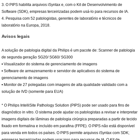
3. O PIPS habilita arquivos iSyntax e, com o Kit de Desenvolvimento de
Software (SDK), empresas terceirizadas podem usá-lo para recursos de IA.
4. Pesquisa com 52 patologistas, gerentes de laboratório e técnicos de
laboratório na Europa, 2018.
Avisos legais
A solução de patologia digital da Philips é um pacote de: Scanner de patologia
de segunda geração SG20/ SG60/ SG300
• Visualizador do sistema de gerenciamento de imagens
• Software de armazenamento e servidor de aplicativos do sistema de
gerenciamento de imagens
• Monitor de 27 polegadas com imagens de alta qualidade validado com a
solução de IVD (somente para EUA)
* O Philips IntelliSite Pathology Solution (PIPS) pode ser usado para fins de
diagnóstico in vitro. O sistema pode ajudar os patologistas a revisar e interpretar
imagens digitais de lâminas de patologia cirúrgica preparadas a partir de tecido
fixado em formalina e incluído em parafina (FFPE). O PIPS não está disponível
para venda em todos os países. O PIPS permite arquivos iSyntax com SDK;
empresas terceirizadas podem usar isso para recursos de IA. O Kit de