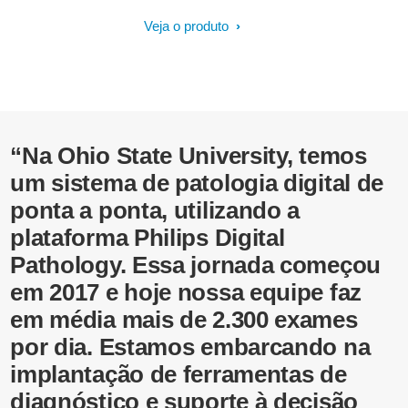
a eficácia do seu laboratório de
patologia. O design aberto e escalável
Veja o produto
e a nova interface do usuário se
integram ao seu ambiente de fluxo de
trabalho e infraestrutura de TI. O IMS
gerencia repositórios de imagens –
incluindo imagens de slides inteiros
(WSI) e imagens brutas – e integração
“Na Ohio State University, temos
abrangente de LIS, rede, segurança,
um sistema de patologia digital de
trilha de auditoria e recursos de
ponta a ponta, utilizando a
arquivamento. O fácil acesso a
informações e recursos pode
plataforma Philips Digital
melhorar a revisão digital de casos.
Pathology. Essa jornada começou
em 2017 e hoje nossa equipe faz
em média mais de 2.300 exames
por dia. Estamos embarcando na
implantação de ferramentas de
diagnóstico e suporte à decisão