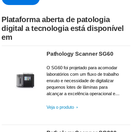
Plataforma aberta de patologia
digital a tecnologia está disponível
em
Pathology Scanner SG60
O SG60 foi projetado para acomodar
laboratórios com um fluxo de trabalho
enxuto e necessidade de digitalizar
pequenos lotes de lâminas para
alcançar a excelência operacional e
tempos de resposta curtos,
digitalizando lotes em paralelo. Com
Veja o produto
um alto rendimento, alta taxa de
acerto na primeira vez e
escaneamento de carga e saída, o