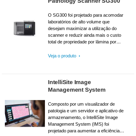
Pathology Scanner SG300
SG60 permite digitalizar suas
amostras histológicas e obter imagens
de diagnóstico clínico de alta
O SG300 foi projetado para acomodar
qualidade para uso rotineiro e redes
laboratórios de alto volume que
patológicas integradas.
desejam maximizar a utilização do
scanner e reduzir ainda mais o custo
total de propriedade por lâmina por
meio do escaneamento noturno. Com
um alto rendimento, alta taxa de
Veja o produto
acerto na primeira vez e
escaneamento de carga e saída, o
SG300 permite digitalizar suas
IntelliSite Image
amostras histológicas e obter imagens
de diagnóstico clínico de alta
Management System
qualidade para uso rotineiro e redes
integradas de patologia.
Composto por um visualizador de
patologia e um servidor e aplicativo de
armazenamento, o IntelliSite Image
Management System (IMS) foi
projetado para aumentar a eficiência e