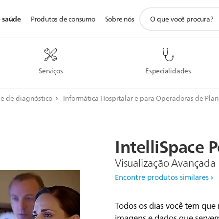
ícone
e saúde
Produtos de consumo
Sobre nós
de
pesquisa
de
suporte
Serviços
Especialidades
a e de diagnóstico
Informática Hospitalar e para Operadoras de Pla
IntelliSpace
P
Visualização Avançada
Encontre produtos similares
Não podemos exibir este 
Todos os dias você tem que
Para ver este conteúd
preferências de cookies e 
imagens e dados que serve