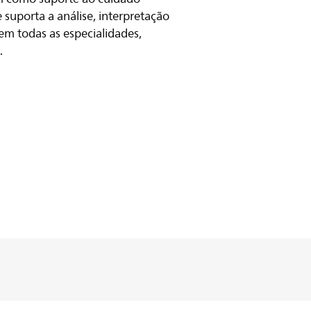
Preferência
e suporta a análise, interpretação
zar e ajustar suas configurações de
m todas as especialidades,
cookies.
Obrigado.
.