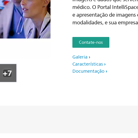
médico. O Portal IntelliSpac
Clique aqui para visuali
e apresentação de imagens e
modalidades, e sua empresa
Contate-nos
Galeria
Características
+7
Documentação