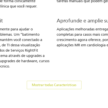
de forma clinicamente
tarefas manuais que podem gera
línica que você requer.
it
Aprofunde e amplie su
amente para ajudar o
Aplicações melhoradas entrega
oblemas. Um “batimento
completas para casos mais com
 mantém você conectado a
crescimento agora oferece, po
, de TI dessa visualização
aplicações MR em cardiologia e
os de Serviços RightFit
stema através de upgrades a
, upgrades de hardware, cursos
écnico.
Mostrar todas Características