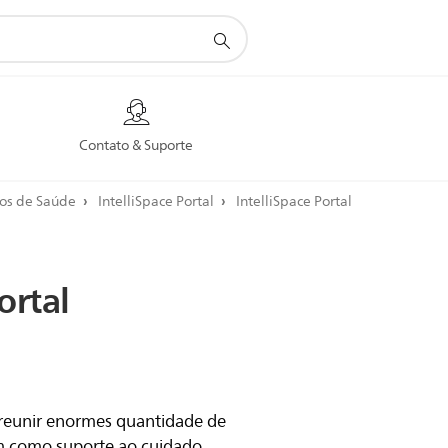
Contato & Suporte
nos de Saúde
IntelliSpace Portal
IntelliSpace Portal
ortal
conteúdo sem o seu consentimento de
cookies.
 reunir enormes quantidade de
o, você precisará atualizar suas
aceitar o seguinte tipo de Cookies de
m como suporte ao cuidado