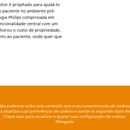
itor é projetado para ajudá-lo
 paciente no ambiente pré-
logia Philips comprovada em
ncionalidade central com um
elhorou o custo de propriedade,
nto ao paciente, onde quer que
Não podemos exibir este conteúdo sem o seu consentimento de cookies
rá atualizar suas preferências de cookies e aceitar os seguintes tipos 
Clique aqui para visualizar e ajustar suas configurações de cookies.
Obrigado.