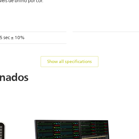
veis de brilho por cor.
.5 sec ± 10%
Show all specifications
onados