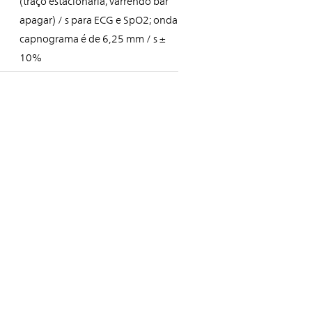
(traço estacionária; varrendo bar
apagar) / s para ECG e SpO2; onda
capnograma é de 6,25 mm / s ±
10%