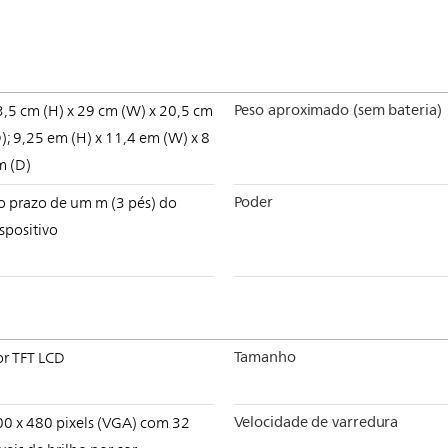
Peso aproximado (sem bateria)
,5 cm (H) x 29 cm (W) x 20,5 cm
); 9,25 em (H) x 11,4 em (W) x 8
m (D)
Poder
o prazo de um m (3 pés) do
spositivo
Tamanho
or TFT LCD
Velocidade de varredura
00 x 480 pixels (VGA) com 32