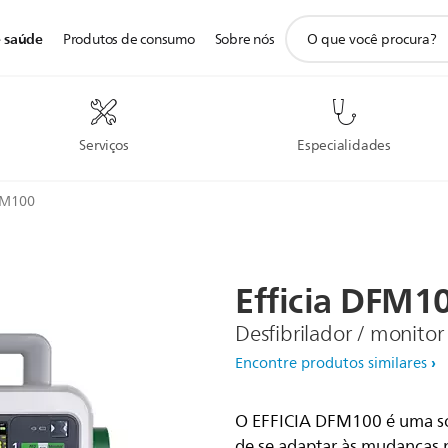
ícone
e saúde
Produtos de consumo
Sobre nós
de
pesquisa
de
suporte
Serviços
Especialidades
DFM100
Efficia
DFM1
Desfibrilador / monitor 
Encontre produtos similares
O EFFICIA DFM100 é uma so
de se adaptar às mudanças n