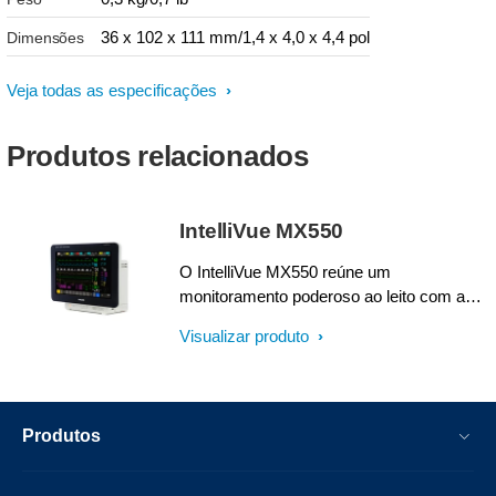
36 x 102 x 111 mm/1,4 x 4,0 x 4,4 pol
Dimensões
Veja todas as especificações
Produtos relacionados
IntelliVue MX550
O IntelliVue MX550 reúne um
monitoramento poderoso ao leito com a
garantia de um backup de bateria. Capaz
Visualizar produto
de absorver uma grande quantidade de
informações do paciente em um piscar de
olhos, ele pode fazer uma enorme
diferença quando diversos pacientes e
Produtos
prioridades precisam de atenção.