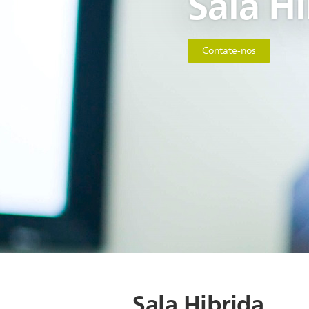
Sala H
Contate-nos
Sala Hibrida