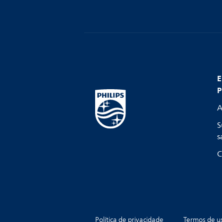
E
P
A
S
s
C
Política de privacidade
Termos de u