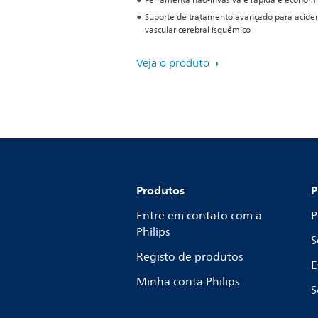
Ferramenta não-invasiva é rápida e econôm
Suporte de tratamento avançado para acide
vascular cerebral isquêmico
Veja o produto
Produtos
P
Entre em contato com a
P
Philips
S
Registo de produtos
E
Minha conta Philips
S