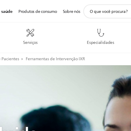
ícone
e saúde
Produtos de consumo
Sobre nós
de
pesquisa
de
suporte
Serviços
Especialidades
 Pacientes
Ferramentas de Intervenção IXR