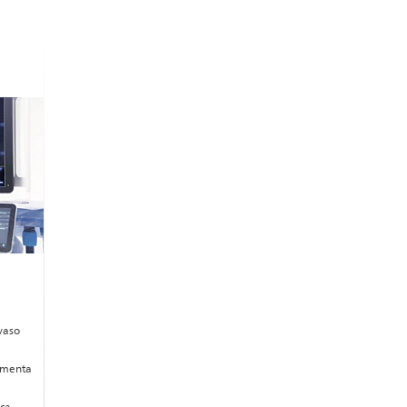
vaso
umenta