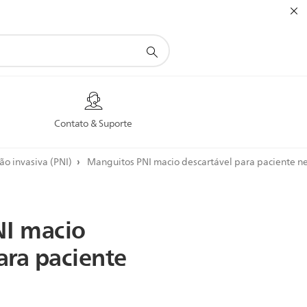
Contato & Suporte
não invasiva (PNI)
Manguitos PNI macio descartável para paciente n
NI
macio
ara
paciente