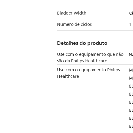
Bladder Width
Vá
Número de ciclos
1
Detalhes do produto
Use com o equipamento que não
N
são da Philips Healthcare
Use com o equipamento Philips
M
Healthcare
M
8
8
8
8
8
8