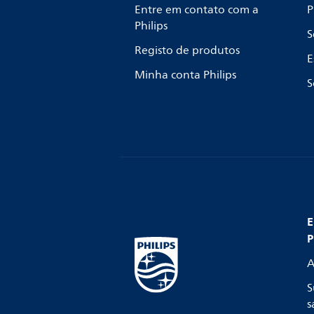
Entre em contato com a
P
Philips
S
Registo de produtos
E
Minha conta Philips
S
E
P
A
S
s