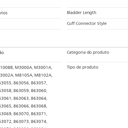
Bladder Length
rios
Cuff Connector Style
Categoria do produto
ão
Tipo de produto
1008B, M3000A, M3001A,
3002A, M8105A, M8102A,
63055, 863056, 863057,
63058, 863059, 863060,
63061, 863063, 863064,
63065, 863066, 863068,
63069, 863070, 863071,
63072, 863073, 863074,