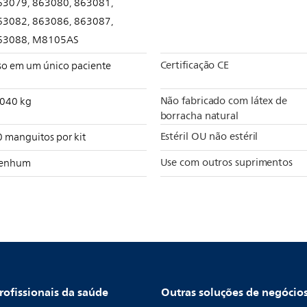
63079, 863080, 863081,
63082, 863086, 863087,
63088, M8105AS
Certificação CE
so em um único paciente
Não fabricado com látex de
,040 kg
borracha natural
Estéril OU não estéril
0 manguitos por kit
Use com outros suprimentos
enhum
rofissionais da saúde
Outras soluções de negócio