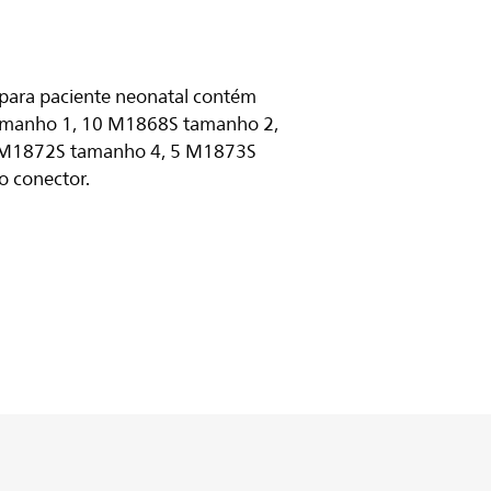
 para paciente neonatal contém
amanho 1, 10 M1868S tamanho 2,
 M1872S tamanho 4, 5 M1873S
o conector.