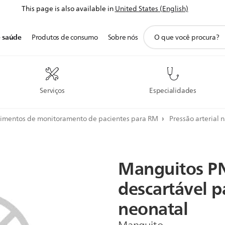
This page is also available in
United States (English)
ícone
e saúde
Produtos de consumo
Sobre nós
de
pesquisa
de
suporte
Serviços
Especialidades
imentos de monitoramento de pacientes para RM
Pressão arterial 
Manguitos
P
descartável
p
neonatal