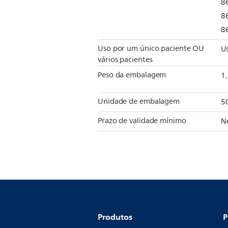
8
8
8
Uso por um único paciente OU
U
vários pacientes
Peso da embalagem
1
Unidade de embalagem
5
Prazo de validade mínimo
N
Produtos
P