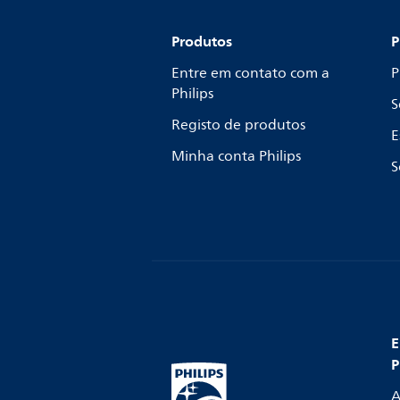
Produtos
P
Entre em contato com a
P
Philips
S
Registo de produtos
E
Minha conta Philips
S
E
P
A