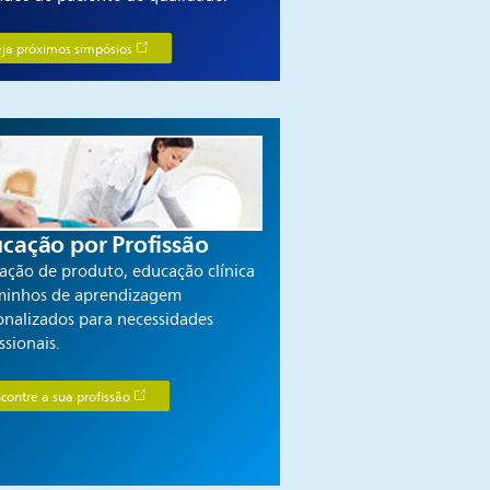
ja próximos simpósios
cação por Profissão
ação de produto, educação clínica
minhos de aprendizagem
onalizados para necessidades
ssionais.
contre a sua profissão