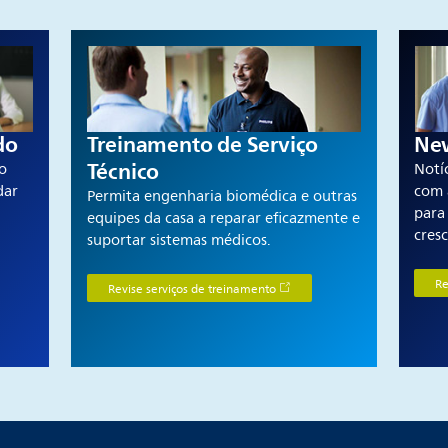
do
Treinamento de Serviço
New
Técnico
o
Notí
dar
com 
Permita engenharia biomédica e outras
para 
equipes da casa a reparar eficazmente e
cresc
suportar sistemas médicos.
Re
Revise serviços de treinamento