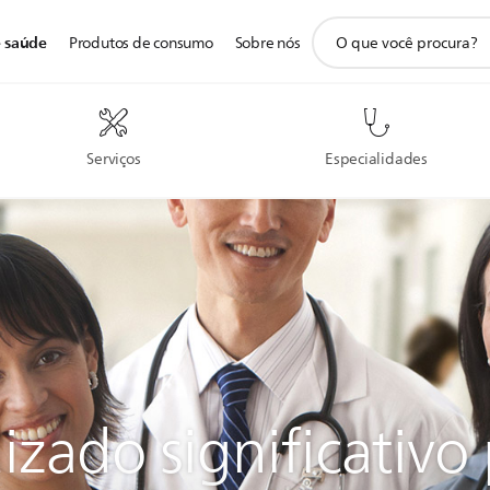
ícone
e saúde
Produtos de consumo
Sobre nós
de
pesquisa
de
suporte
Serviços
Especialidades
zado significativo