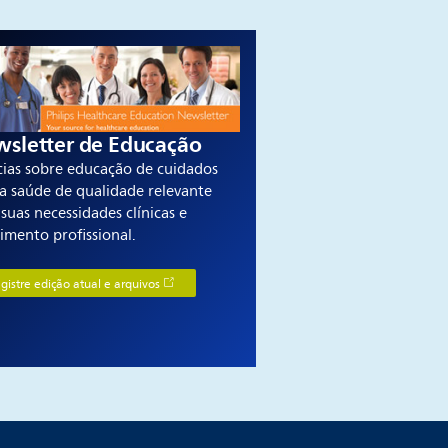
sletter de Educação
cias sobre educação de cuidados
a saúde de qualidade relevante
suas necessidades clínicas e
imento profissional.
gistre edição atual e arquivos