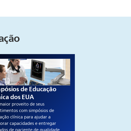
cação
pósios de Educação
nica dos EUA
 maior proveito de seus
stimentos com simpósios de
ação clínica para ajudar a
orar capacidades e entregar
ados de paciente de qualidade.