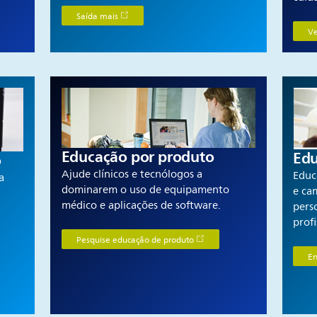
Saída mais
Ve
Educação por produto
Edu
o
Ajude clínicos e tecnólogos a
Educ
a
dominarem o uso de equipamento
e ca
médico e aplicações de software.
pers
profi
Pesquise educação de produto
En