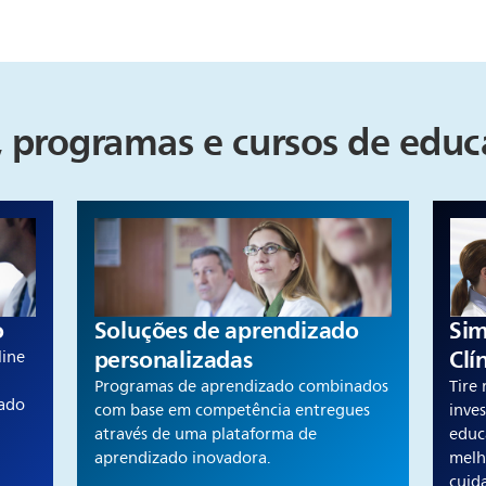
, programas e cursos de edu
o
Soluções de aprendizado
Sim
personalizadas
Clí
line
Programas de aprendizado combinados
Tire
zado
com base em competência entregues
inve
através de uma plataforma de
educ
aprendizado inovadora.
melh
cuid