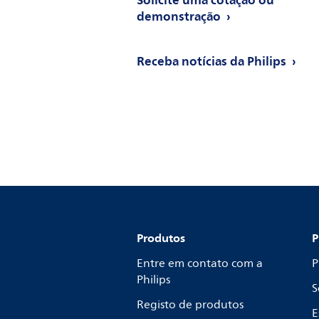
Solicite uma cotação ou
demonstração
Receba notícias da Philips
Produtos
P
Entre em contato com a
P
Philips
S
Registo de produtos
E