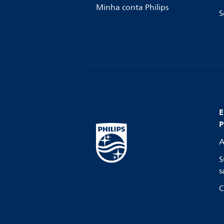
Minha conta Philips
S
E
P
A
S
s
C