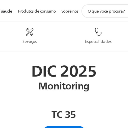
ícone
e saúde
Produtos de consumo
Sobre nós
de
pesquisa
de
suporte
Serviços
Especialidades
DIC 2025
Monitoring
TC 35