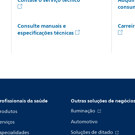
Contate o serviço técnico
Adquir
cons
Consulte manuais e
Carrei
especificações técnicas
rofissionais da saúde
Outras soluções de negócio
Iluminação
rodutos
Automotivo
erviços
Soluções de ditado
specialidades