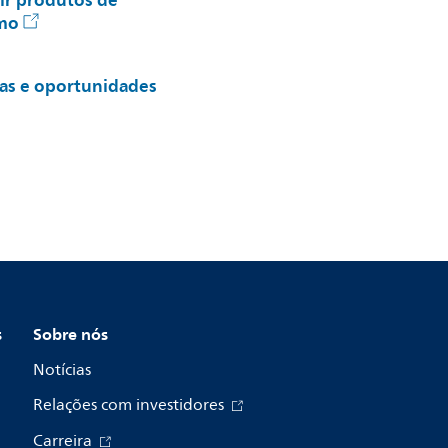
ir produtos de
umo
ras e oportunidades
s
Sobre nós
Notícias
Relações com investidores
Carreira