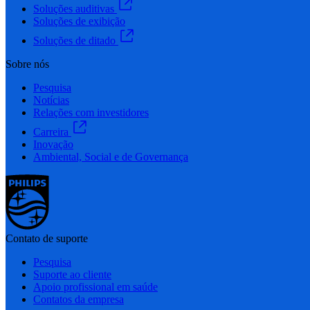
Soluções auditivas
Soluções de exibição
Soluções de ditado
Sobre nós
Pesquisa
Notícias
Relações com investidores
Carreira
Inovação
Ambiental, Social e de Governança
Contato de suporte
Pesquisa
Suporte ao cliente
Apoio profissional em saúde
Contatos da empresa