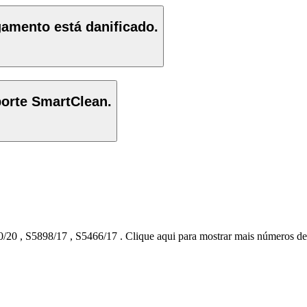
gamento está danificado.
porte SmartClean.
0/20
,
S5898/17
,
S5466/17
.
Clique aqui para mostrar mais números de