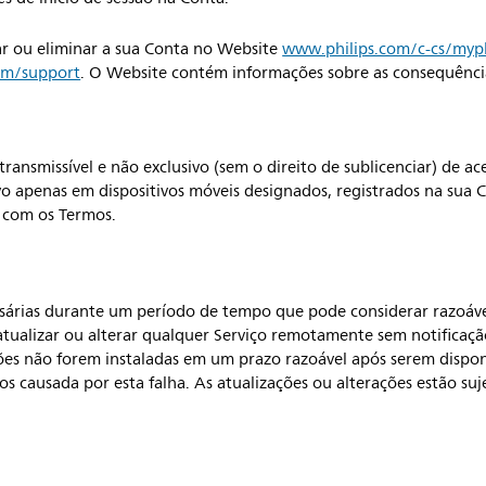
ar ou eliminar a sua Conta no Website
www.philips.com/c-cs/myph
om/support
. O Website contém informações sobre as consequência
ansmissível e não exclusivo (sem o direito de sublicenciar) de ace
ivo apenas em dispositivos móveis designados, registrados na sua C
o com os Termos.
ssárias durante um período de tempo que pode considerar razoáve
tualizar ou alterar qualquer Serviço remotamente sem notificaç
ações não forem instaladas em um prazo razoável após serem dispon
s causada por esta falha. As atualizações ou alterações estão suj