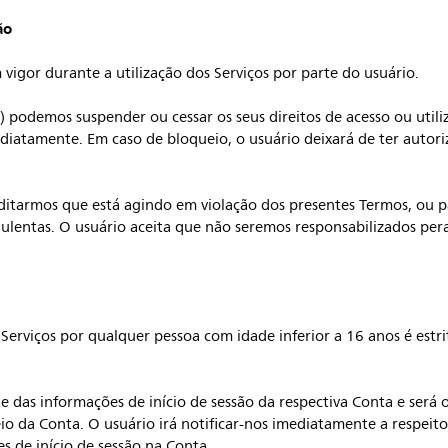
ão
gor durante a utilização dos Serviços por parte do usuário.
) podemos suspender ou cessar os seus direitos de acesso ou utiliz
diatamente. Em caso de bloqueio, o usuário deixará de ter autoriz
editarmos que está agindo em violação dos presentes Termos, ou 
dulentas. O usuário aceita que não seremos responsabilizados per
 Serviços por qualquer pessoa com idade inferior a 16 anos é est
e das informações de início de sessão da respectiva Conta e será 
io da Conta. O usuário irá notificar-nos imediatamente a respeit
s de início de sessão na Conta.