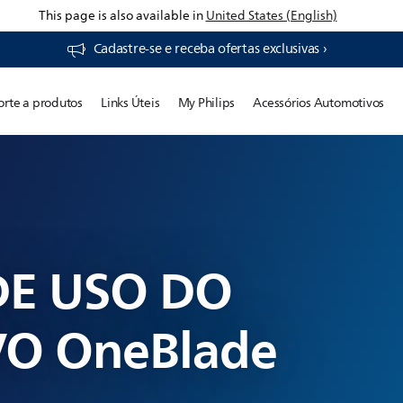
This page is also available in
United States (English)
Cadastre-se e receba ofertas exclusivas ›
orte a produtos
Links Úteis
My Philips
Acessórios Automotivos
DE USO DO
VO OneBlade