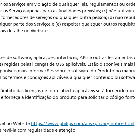
r os Serviços em violação de quaisquer leis, regulamentos ou orde
zar os Serviços apenas para as finalidades previstas; (c) não utiliz
 fornecedores de serviços ou qualquer outra pessoa; (d) não republi
lquer parte dos Serviços e (e) respeitar quaisquer outros requisito
ais detalhe no Website.
 de software, aplicações, interfaces, APIs e outras ferramentas
 regidas pelas licenças de OSS aplicáveis. Estão disponíveis mais
isponíveis mais informações sobre o software do Produto no manua
 os termos e condições aplicáveis a qualquer conteúdo ou softw
âmbito das licenças de fonte aberta aplicáveis será fornecido me
 e forneça a identificação do produto para solicitar o código-fon
ível no Website
https://www.philips.com/a-w/privacy-notice.html
 revê-la com regularidade e atenção.