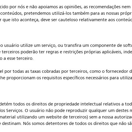
cido por nós e não apoiamos as opiniões, as recomendações nem o
conteúdos, pretendemos utilizá-los também para as nossas próprias
ar que isto aconteça, deve ser cauteloso relativamente aos conteú
os, o usuário utilize um serviço, ou transfira um componente de so
e terceiros poderão ter regras e restrições próprias aplicáveis, i
o a esse terceiro.
l por todas as taxas cobradas por terceiros, como o fornecedor de
he proporcionam os requisitos específicos necessários para utiliza
 detém todos os direitos de propriedade intelectual relativos a to
 dos Serviços. O usuário não pode reproduzir qualquer um destes 
 material utilizando um website de terceiros) sem a nossa autoriza
e se destinam. Nós somos detentores de todos os direitos que não 