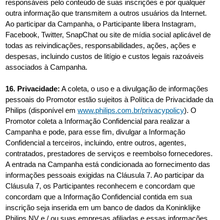
responsáveis ​​pelo conteúdo de suas inscrições e por qualquer
outra informação que transmitem a outros usuários da Internet.
Ao participar da Campanha, o Participante libera Instagram,
Facebook, Twitter, SnapChat ou site de mídia social aplicável de
todas as reivindicações, responsabilidades, ações, ações e
despesas, incluindo custos de litígio e custos legais razoáveis ​​
associados à Campanha.
16. Privacidade:
A coleta, o uso e a divulgação de informações
pessoais do Promotor estão sujeitos à Política de Privacidade da
Philips (disponível em
www.philips.com.br/privacypolicy
). O
Promotor coleta a Informação Confidencial para realizar a
Campanha e pode, para esse fim, divulgar a Informação
Confidencial a terceiros, incluindo, entre outros, agentes,
contratados, prestadores de serviços e reembolso fornecedores.
A entrada na Campanha está condicionada ao fornecimento das
informações pessoais exigidas na Cláusula 7. Ao participar da
Cláusula 7, os Participantes reconhecem e concordam que
concordam que a Informação Confidencial contida em sua
inscrição seja inserida em um banco de dados da Koninklijke
Philips NV e / ou suas empresas afiliadas e essas informações