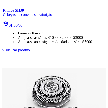
Philips SH30
Cabeças de corte de substituição
SH30/50
Lâminas PowerCut
Adapta-se às séries S1000, S2000 e S3000
Adapta-se ao design arredondado da série S5000
Visualizar produto