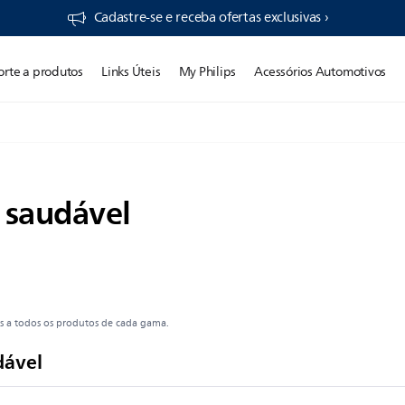
Cadastre-se e receba ofertas exclusivas ›
orte a produtos
Links Úteis
My Philips
Acessórios Automotivos
 saudável
is a todos os produtos de cada gama.
dável