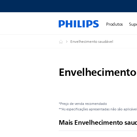
Produtos
Sup
Envelhecimento saudável
Envelhecimento
*Preço de venda recomendado
**As especificações apresentadas não são aplicáve
Mais Envelhecimento sau