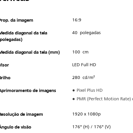
Prop. da imagem
16:9
Medida diagonal da tela
40 polegadas
(polegadas)
Medida diagonal da tela (mm)
100 cm
Visor
LED Full HD
Brilho
280 cd/m²
Aprimoramento de imagens
Pixel Plus HD
PMR (Perfect Motion Rate)
Resolução de imagem
1920 x 1080p
Ângulo de visão
176° (H) / 176° (V)