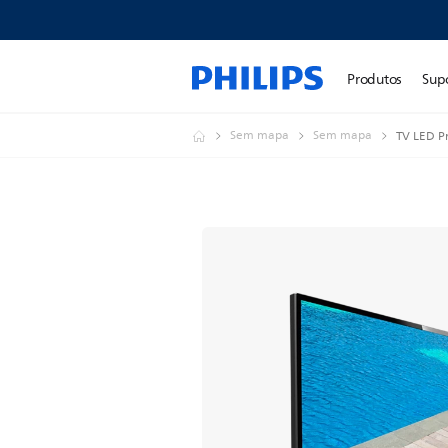
Produtos
Sup
Sem mapa
Sem mapa
TV LED Pr