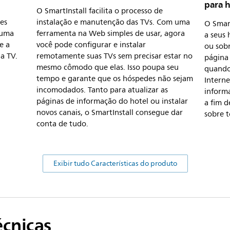
para h
O SmartInstall facilita o processo de
es
instalação e manutenção das TVs. Com uma
O Smart
 uma
ferramenta na Web simples de usar, agora
a seus 
e a
você pode configurar e instalar
ou sobr
a TV.
remotamente suas TVs sem precisar estar no
página
mesmo cômodo que elas. Isso poupa seu
quando
tempo e garante que os hóspedes não sejam
Interne
incomodados. Tanto para atualizar as
inform
páginas de informação do hotel ou instalar
a fim d
novos canais, o SmartInstall consegue dar
sobre t
conta de tudo.
Exibir tudo Características do produto
écnicas