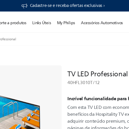
Cadastre-se e receba ofertas exclusivas ›
orte a produtos
Links Úteis
My Philips
Acessórios Automotivos
ofessional
TV LED Professional
40HFL3010T/12
Incrível funcionalidade para
Com esta TV LED com economia
benefícios da Hospitality TV 
adquirir conteúdo premium, o
páginas de informações do ho