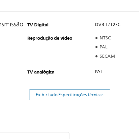
nsmissão
TV Digital
DVB-T/T2/C
Reprodução de vídeo
NTSC
PAL
SECAM
TV analógica
PAL
Exibir tudo Especificações técnicas