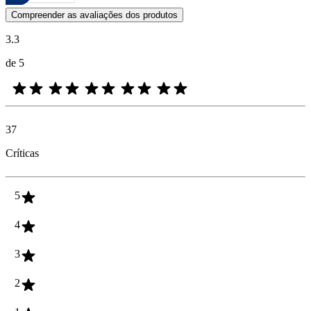
As opiniões dos clientes na forma de classificação do produto com es
Compreender as avaliações dos produtos
3.3
de 5
37
Críticas
5
4
3
2