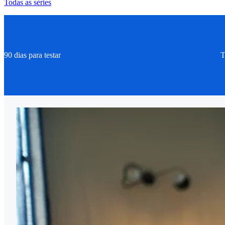
Todas as séries
90 dias para testar
T