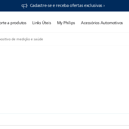
Cadastre-se e receba ofertas exclusivas ›
orte a produtos
Links Úteis
My Philips
Acessórios Automotivos
positivo de medição e saúde