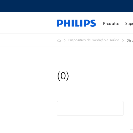
Produtos
Sup
Dispositivo de medição e saúde
Dis
(
0
)