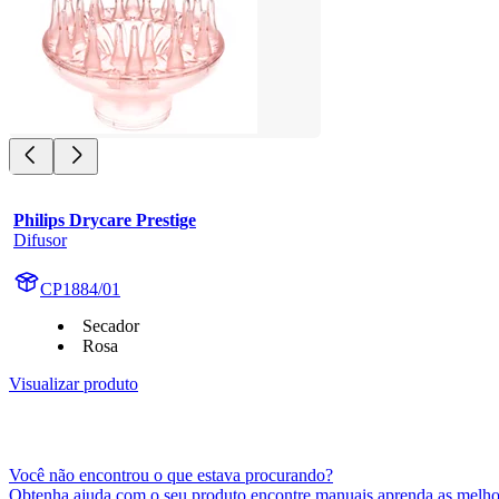
Philips Drycare Prestige
Difusor
CP1884/01
Secador
Rosa
Visualizar produto
Você não encontrou o que estava procurando?
Obtenha ajuda com o seu produto encontre manuais aprenda as melhor