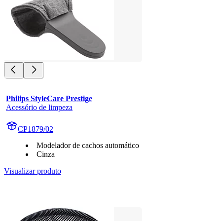
Philips StyleCare Prestige
Acessório de limpeza
CP1879/02
Modelador de cachos automático
Cinza
Visualizar produto