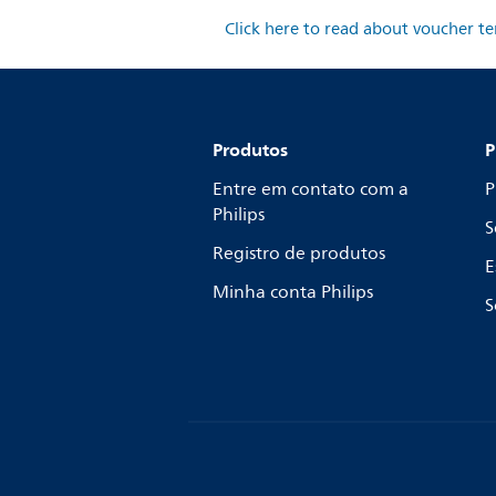
Click here to read about voucher t
Produtos
P
Entre em contato com a
P
Philips
S
Registro de produtos
E
Minha conta Philips
S