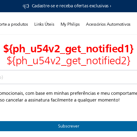
Cadastre-se e receba ofertas exclusivas ›
orte a produtos
Links Úteis
My Philips
Acessórios Automotivos
${ph_u54v2_get_notified1}
${ph_u54v2_get_notified2}
o)
romocionais, com base em minhas preferências e meu comportamen
sso cancelar a assinatura facilmente a qualquer momento!