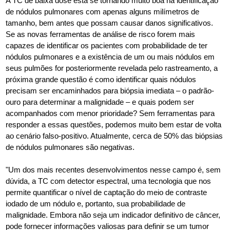
A TC de baixa dose está se tornando muito boa na identificação
de nódulos pulmonares com apenas alguns milímetros de
tamanho, bem antes que possam causar danos significativos.
Se as novas ferramentas de análise de risco forem mais
capazes de identificar os pacientes com probabilidade de ter
nódulos pulmonares e a existência de um ou mais nódulos em
seus pulmões for posteriormente revelada pelo rastreamento, a
próxima grande questão é como identificar quais nódulos
precisam ser encaminhados para biópsia imediata – o padrão-
ouro para determinar a malignidade – e quais podem ser
acompanhados com menor prioridade? Sem ferramentas para
responder a essas questões, podemos muito bem estar de volta
ao cenário falso-positivo. Atualmente, cerca de 50% das biópsias
de nódulos pulmonares são negativas.
"Um dos mais recentes desenvolvimentos nesse campo é, sem
dúvida, a TC com detector espectral, uma tecnologia que nos
permite quantificar o nível de captação do meio de contraste
iodado de um nódulo e, portanto, sua probabilidade de
malignidade. Embora não seja um indicador definitivo de câncer,
pode fornecer informações valiosas para definir se um tumor