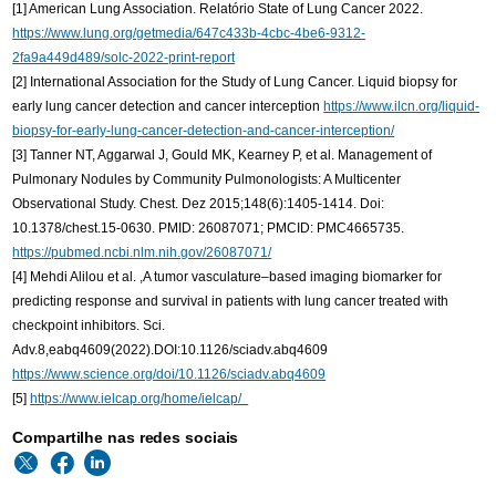
[1] American Lung Association. Relatório State of Lung Cancer 2022.
https://www.lung.org/getmedia/647c433b-4cbc-4be6-9312-
2fa9a449d489/solc-2022-print-report
[2] International Association for the Study of Lung Cancer. Liquid biopsy for
early lung cancer detection and cancer interception
https://www.ilcn.org/liquid-
biopsy-for-early-lung-cancer-detection-and-cancer-interception/
[3] Tanner NT, Aggarwal J, Gould MK, Kearney P, et al. Management of
Pulmonary Nodules by Community Pulmonologists: A Multicenter
Observational Study. Chest. Dez 2015;148(6):1405-1414. Doi:
10.1378/chest.15-0630. PMID: 26087071; PMCID: PMC4665735.
https://pubmed.ncbi.nlm.nih.gov/26087071/
[4] Mehdi Alilou et al. ,A tumor vasculature–based imaging biomarker for
predicting response and survival in patients with lung cancer treated with
checkpoint inhibitors. Sci.
Adv.8,eabq4609(2022).DOI:10.1126/sciadv.abq4609
https://www.science.org/doi/10.1126/sciadv.abq4609
[5]
https://www.ielcap.org/home/ielcap/
Compartilhe nas redes sociais