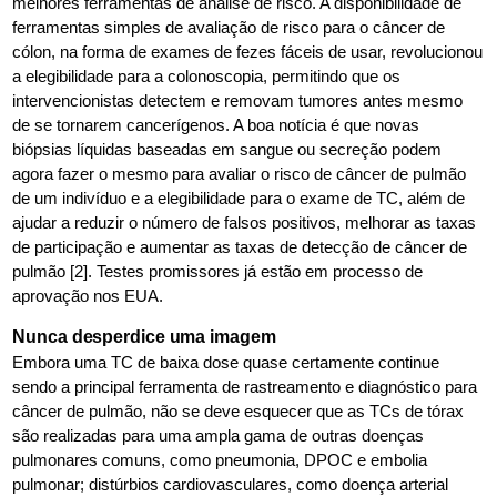
melhores ferramentas de análise de risco. A disponibilidade de
ferramentas simples de avaliação de risco para o câncer de
cólon, na forma de exames de fezes fáceis de usar, revolucionou
a elegibilidade para a colonoscopia, permitindo que os
intervencionistas detectem e removam tumores antes mesmo
de se tornarem cancerígenos. A boa notícia é que novas
biópsias líquidas baseadas em sangue ou secreção podem
agora fazer o mesmo para avaliar o risco de câncer de pulmão
de um indivíduo e a elegibilidade para o exame de TC, além de
ajudar a reduzir o número de falsos positivos, melhorar as taxas
de participação e aumentar as taxas de detecção de câncer de
pulmão [2]. Testes promissores já estão em processo de
aprovação nos EUA.
Nunca desperdice uma imagem
Embora uma TC de baixa dose quase certamente continue
sendo a principal ferramenta de rastreamento e diagnóstico para
câncer de pulmão, não se deve esquecer que as TCs de tórax
são realizadas para uma ampla gama de outras doenças
pulmonares comuns, como pneumonia, DPOC e embolia
pulmonar; distúrbios cardiovasculares, como doença arterial