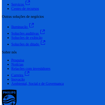
Serviços
Centro de recursos
Outras soluções de negócios
Iluminação
Soluções auditivas
Soluções de exibição
Soluções de ditado
Sobre nós
Pesquisa
Notícias
Relações com investidores
Carreira
Inovação
Ambiental, Social e de Governança