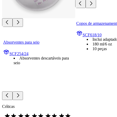
Copos de armazenament
SCF618/10
Inclui adaptado
Absorventes para seio
180 ml/6 oz
10 peças
SCF254/24
Absorventes descartáveis para
seio
Críticas