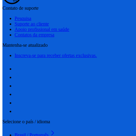
Contato de suporte
Pesquisa
Suporte ao cliente
Apoio profissional em saúde
Contatos da empresa
Mantenha-se atualizado
Inscreva-se para receber ofertas exclusivas.
Selecione o país / idioma
Brasil / Português