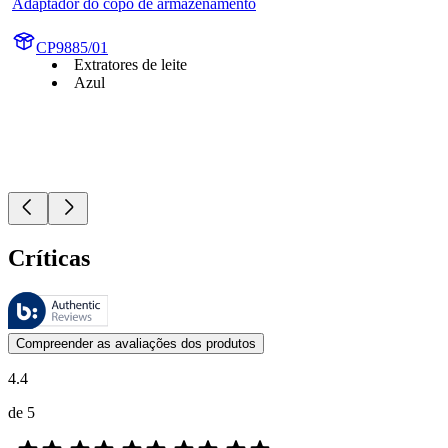
Adaptador do copo de armazenamento
CP9885/01
Extratores de leite
Azul
Críticas
Essas avaliações são gerenciadas pelo Bazaarvoice e estão em confor
As opiniões dos clientes na forma de classificação do produto com es
Compreender as avaliações dos produtos
4.4
de 5