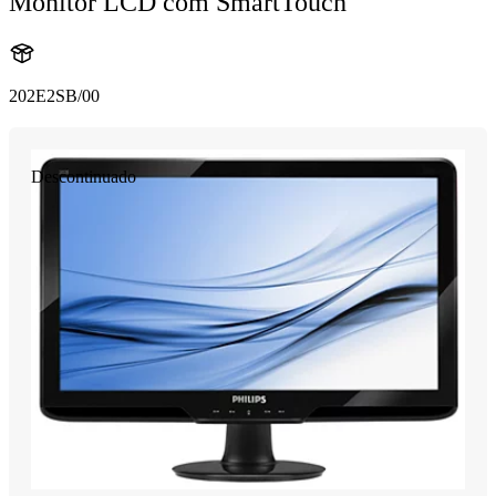
Monitor LCD com SmartTouch
202E2SB/00
Descontinuado