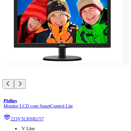
Philips
Monitor LCD com SmartControl Lite
223V5LHSB2/57
V Line