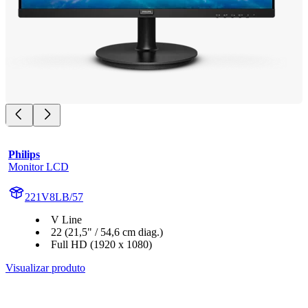
Philips
Monitor LCD
221V8LB/57
V Line
22 (21,5" / 54,6 cm diag.)
Full HD (1920 x 1080)
Visualizar produto