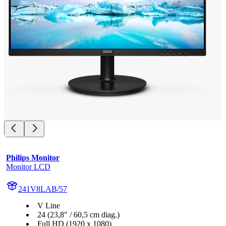
Philips Monitor
Monitor LCD
241V8LAB/57
V Line
24 (23,8" / 60,5 cm diag.)
Full HD (1920 x 1080)