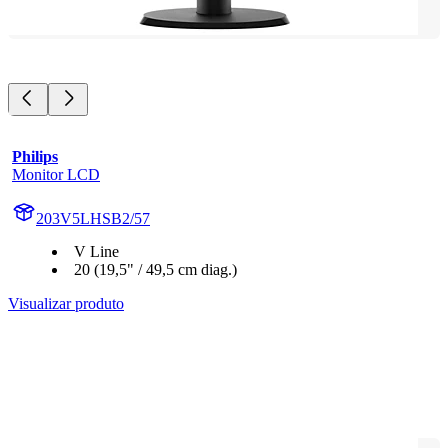
Philips
Monitor LCD
203V5LHSB2/57
V Line
20 (19,5" / 49,5 cm diag.)
Visualizar produto