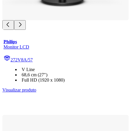
Philips
Monitor LCD
272V8A/57
V Line
68,6 cm (27")
Full HD (1920 x 1080)
Visualizar produto