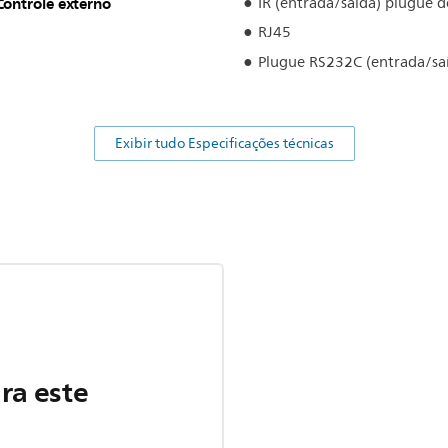
Controle externo
IR (entrada/saída) plugue 
RJ45
Plugue RS232C (entrada/sa
Exibir tudo Especificações técnicas
ra este