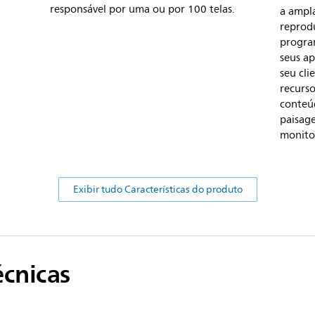
responsável por uma ou por 100 telas.
a ampla
reprod
progra
seus a
seu cli
recurso
conteú
paisage
monito
Exibir tudo Características do produto
écnicas