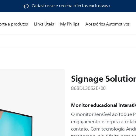
Cadastre-se e receba ofertas exclusivas ›
orte a produtos
Links Úteis
My Philips
Acessórios Automotivos
Signage Solution
86BDL3052E/00
Monitor educacional interati
O monitor sensível ao toque P
engajamento e inspira a cola
contato. Com tecnologia Andr