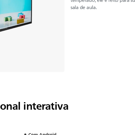
temperado, ele é feito para s
sala de aula.
onal interativa
Com Android