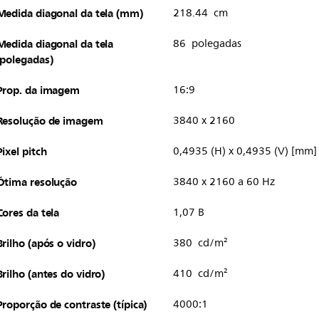
Medida diagonal da tela (mm)
218.44 cm
Medida diagonal da tela
86 polegadas
(polegadas)
Prop. da imagem
16:9
Resolução de imagem
3840 x 2160
Pixel pitch
0,4935 (H) x 0,4935 (V) [mm]
Ótima resolução
3840 x 2160 a 60 Hz
Cores da tela
1,07 B
Brilho (após o vidro)
380 cd/m²
Brilho (antes do vidro)
410 cd/m²
Proporção de contraste (típica)
4000:1