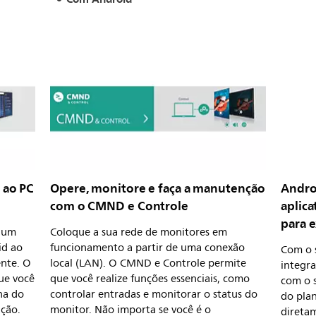
 ao PC
Opere, monitore e faça a manutenção
Andro
com o CMND e Controle
aplica
para 
u um
Coloque a sua rede de monitores em
d ao
funcionamento a partir de uma conexão
Com o 
ente. O
local (LAN). O CMND e Controle permite
integr
ue você
que você realize funções essenciais, como
com o 
na do
controlar entradas e monitorar o status do
do plan
ação.
monitor. Não importa se você é o
direta