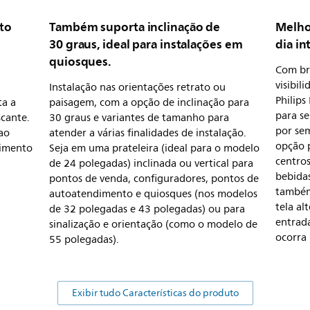
nto
Também suporta inclinação de
Melho
30 graus, ideal para instalações em
dia in
quiosques.
Com br
visibil
Instalação nas orientações retrato ou
Philips
ta a
paisagem, com a opção de inclinação para
para se
cante.
30 graus e variantes de tamanho para
por se
 ao
atender a várias finalidades de instalação.
opção 
timento
Seja em uma prateleira (ideal para o modelo
centros
de 24 polegadas) inclinada ou vertical para
bebidas
pontos de venda, configuradores, pontos de
também
autoatendimento e quiosques (nos modelos
tela a
de 32 polegadas e 43 polegadas) ou para
entrada
sinalização e orientação (como o modelo de
ocorra 
55 polegadas).
Exibir tudo Características do produto