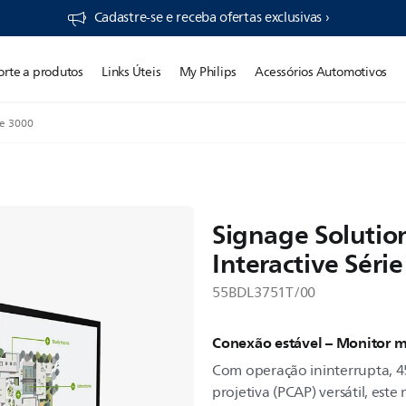
Cadastre-se e receba ofertas exclusivas ›
orte a produtos
Links Úteis
My Philips
Acessórios Automotivos
ie 3000
Signage Solution
Interactive Séri
55BDL3751T/00
Conexão estável – Monitor mul
Com operação ininterrupta, 45
projetiva (PCAP) versátil, es