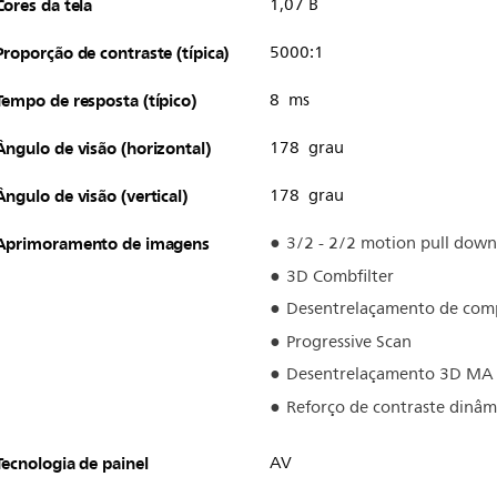
Cores da tela
1,07 B
Proporção de contraste (típica)
5000:1
Tempo de resposta (típico)
8 ms
Ângulo de visão (horizontal)
178 grau
Ângulo de visão (vertical)
178 grau
Aprimoramento de imagens
3/2 - 2/2 motion pull down
3D Combfilter
Desentrelaçamento de com
Progressive Scan
Desentrelaçamento 3D MA
Reforço de contraste dinâm
Tecnologia de painel
AV