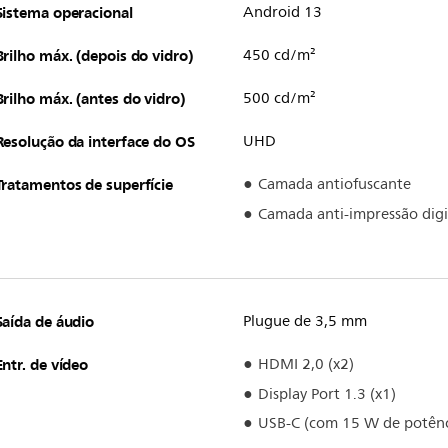
Sistema operacional
Android 13
Brilho máx. (depois do vidro)
450 cd/m²
Brilho máx. (antes do vidro)
500 cd/m²
Resolução da interface do OS
UHD
Tratamentos de superfície
Camada antiofuscante
Camada anti-impressão digi
Saída de áudio
Plugue de 3,5 mm
Entr. de vídeo
HDMI 2,0 (x2)
Display Port 1.3 (x1)
USB-C (com 15 W de potênc