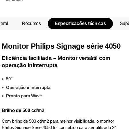
eral
Recursos
Especificações técnicas
Supo
Monitor Philips Signage série 4050
Eficiência facilitada – Monitor versátil com
operação ininterrupta
50"
Operação ininterrupta
Pronto para Wave
Brilho de 500 cd/m2
Com brilho de 500 cd/m2 para melhor visibilidade, o monitor
Philips Signage Série 4050 foi concebido para ser utilizado 24