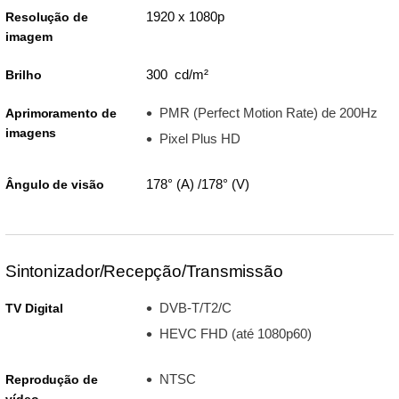
1920 x 1080p
Resolução de
imagem
300 cd/m²
Brilho
PMR (Perfect Motion Rate) de 200Hz
Aprimoramento de
imagens
Pixel Plus HD
178° (A) /178° (V)
Ângulo de visão
Sintonizador/Recepção/Transmissão
DVB-T/T2/C
TV Digital
HEVC FHD (até 1080p60)
NTSC
Reprodução de
vídeo