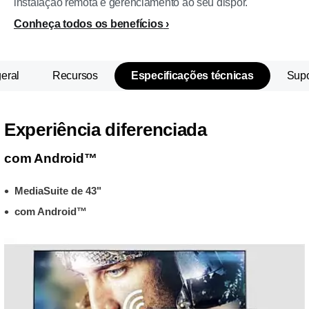
instalação remota e gerenciamento ao seu dispor.
Conheça todos os benefícios
eral
Recursos
Especificações técnicas
Supo
Experiência diferenciada
com Android™
MediaSuite de 43"
com Android™