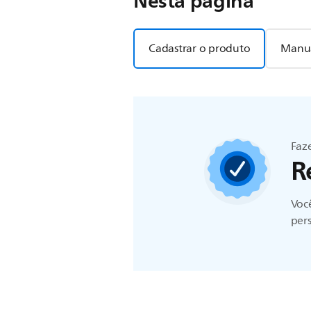
Nesta página
Cadastrar o produto
Manua
Faze
R
Você
pers