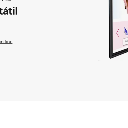
átil
on-line