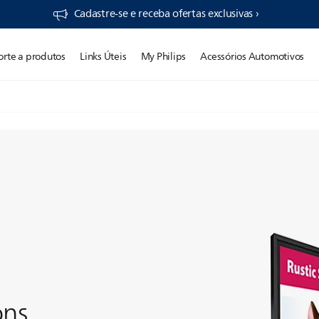
Cadastre-se e receba ofertas exclusivas ›
orte a produtos
Links Úteis
My Philips
Acessórios Automotivos
ons