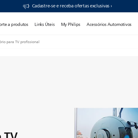
Cadastre-se e receba ofertas exclusivas ›
orte a produtos
Links Úteis
My Philips
Acessórios Automotivos
rio para TV profissional
a TV