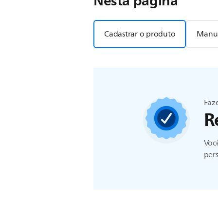
Nesta página
Cadastrar o produto
Manua
Faze
R
Você
pers