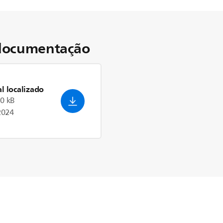
documentação
l localizado
.0 kB
2024