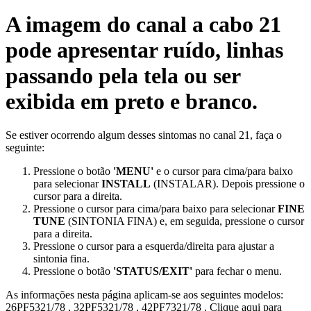
A imagem do canal a cabo 21
pode apresentar ruído, linhas
passando pela tela ou ser
exibida em preto e branco.
Se estiver ocorrendo algum desses sintomas no canal 21, faça o
seguinte:
Pressione o botão
'MENU'
e o cursor para cima/para baixo
para selecionar
INSTALL
(INSTALAR). Depois pressione o
cursor para a direita.
Pressione o cursor para cima/para baixo para selecionar
FINE
TUNE
(SINTONIA FINA) e, em seguida, pressione o cursor
para a direita.
Pressione o cursor para a esquerda/direita para ajustar a
sintonia fina.
Pressione o botão
'STATUS/EXIT'
para fechar o menu.
As informações nesta página aplicam-se aos seguintes modelos:
26PF5321/78
,
32PF5321/78
,
42PF7321/78
.
Clique aqui para