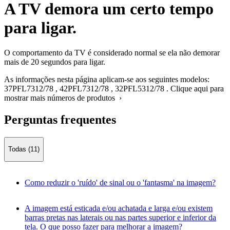
A TV demora um certo tempo
para ligar.
O comportamento da TV é considerado normal se ela não demorar
mais de 20 segundos para ligar.
As informações nesta página aplicam-se aos seguintes modelos:
37PFL7312/78
,
42PFL7312/78
,
32PFL5312/78
.
Clique aqui para
mostrar mais números de produtos ›
Perguntas frequentes
Todas (11)
Como reduzir o 'ruído' de sinal ou o 'fantasma' na imagem?
A imagem está esticada e/ou achatada e larga e/ou existem
barras pretas nas laterais ou nas partes superior e inferior da
tela. O que posso fazer para melhorar a imagem?