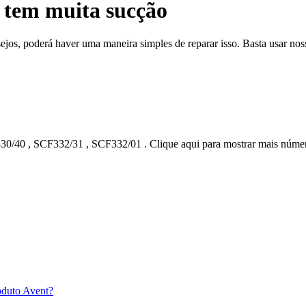
t tem muita sucção
sejos, poderá haver uma maneira simples de reparar isso. Basta usar noss
30/40
,
SCF332/31
,
SCF332/01
.
Clique aqui para mostrar mais núme
roduto Avent?