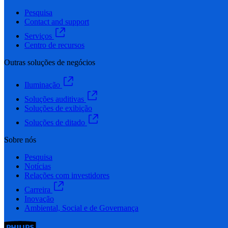
Pesquisa
Contact and support
Serviços
Centro de recursos
Outras soluções de negócios
Iluminação
Soluções auditivas
Soluções de exibição
Soluções de ditado
Sobre nós
Pesquisa
Notícias
Relações com investidores
Carreira
Inovação
Ambiental, Social e de Governança