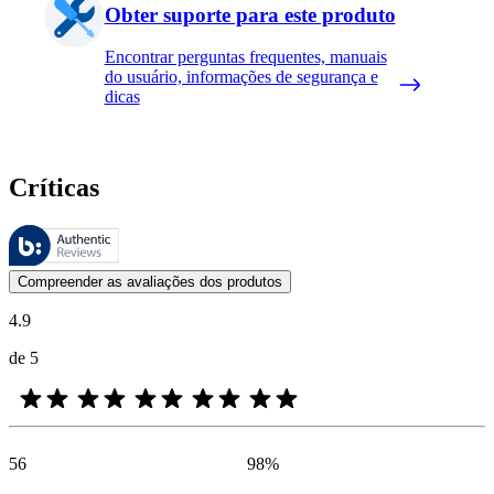
Obter suporte para este produto
Encontrar perguntas frequentes, manuais
do usuário, informações de segurança e
dicas
Críticas
Essas avaliações são gerenciadas pelo Bazaarvoice e estão em confor
As opiniões dos clientes na forma de classificação do produto com es
Compreender as avaliações dos produtos
4.9
de 5
56
98
%