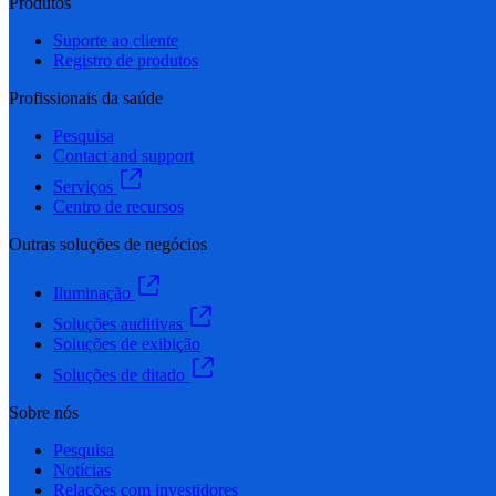
Produtos
Suporte ao cliente
Registro de produtos
Profissionais da saúde
Pesquisa
Contact and support
Serviços
Centro de recursos
Outras soluções de negócios
Iluminação
Soluções auditivas
Soluções de exibição
Soluções de ditado
Sobre nós
Pesquisa
Notícias
Relações com investidores