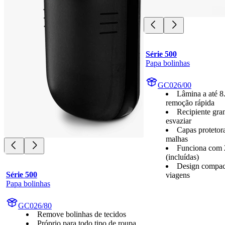
Série 500
Papa bolinhas
GC026/00
Lâmina a até 8
remoção rápida
Recipiente gran
esvaziar
Capas protetora
malhas
Funciona com 
(incluídas)
Design compact
Série 500
viagens
Papa bolinhas
GC026/80
Remove bolinhas de tecidos
Próprio para todo tipo de roupa