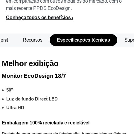
em comparação com outros modelos do mercado, com o
mais recente PPDS EcoDesign.
Conheça todos os benefícios
eral
Recursos
Especificações técnicas
Supo
Melhor exibição
Monitor EcoDesign 18/7
50"
Luz de fundo Direct LED
Ultra HD
Embalagem 100% reciclada e reciclável
Projetado com processos de fabricação, funcionalidades físicas,