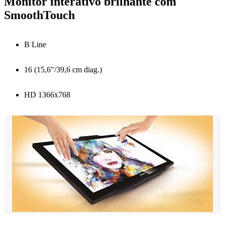
Monitor interativo brilhante com
SmoothTouch
B Line
16 (15,6"/39,6 cm diag.)
HD 1366x768