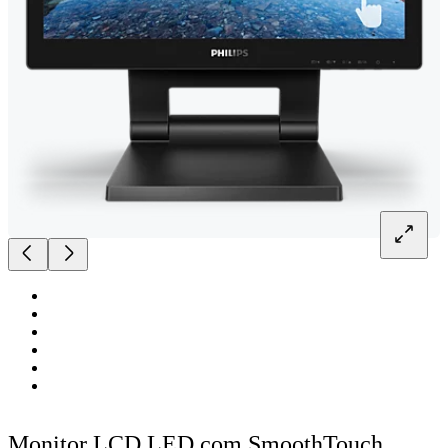
Monitor LCD LED com SmoothTouch