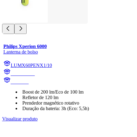
Philips Xperion 6000
Lanterna de bolso
LUMX60PENX1/10
X60PENX1
X60PEN
Boost de 200 lm/Eco de 100 lm
Refletor de 120 lm
Prendedor magnético rotativo
Duração da bateria: 3h (Eco: 5,5h)
Visualizar produto