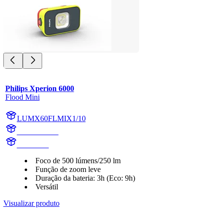
Philips Xperion 6000
Flood Mini
LUMX60FLMIX1/10
X60FLMIX1
X60FLMI
Foco de 500 lúmens/250 lm
Função de zoom leve
Duração da bateria: 3h (Eco: 9h)
Versátil
Visualizar produto