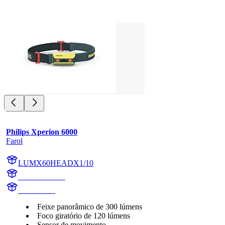
Philips Xperion 6000
Farol
LUMX60HEADX1/10
X60HEADX1
X60HEAD
Feixe panorâmico de 300 lúmens
Foco giratório de 120 lúmens
Sensor de movimento