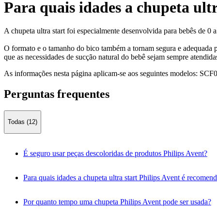
Para quais idades a chupeta ult
A chupeta ultra start foi especialmente desenvolvida para bebês de 0 
O formato e o tamanho do bico também a tornam segura e adequada para b
que as necessidades de sucção natural do bebê sejam sempre atendida
As informações nesta página aplicam-se aos seguintes modelos:
SCF0
Perguntas frequentes
Todas (12)
É seguro usar peças descoloridas de produtos Philips Avent?
Para quais idades a chupeta ultra start Philips Avent é recomen
Por quanto tempo uma chupeta Philips Avent pode ser usada?