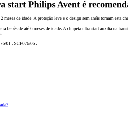
ra start Philips Avent é recomen
a 2 meses de idade. A proteção leve e o design sem anéis tornam esta ch
ebês de até 6 meses de idade. A chupeta ultra start auxilia na transição
s.
76/01
,
SCF076/06
.
dada?