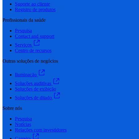
Suporte ao cliente
Registro de produtos
Profissionais da saúde
Pesquisa
Contact and support
Serviços
Centro de recursos
Outras soluções de negócios
Iluminação
Soluções auditivas
Soluções de exibição
Soluções de ditado
Sobre nós
Pesquisa
Notícias
Relações com investidores
Carreira