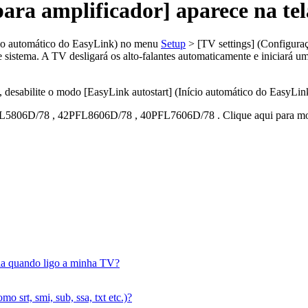
ara amplificador] aparece na te
ício automático do EasyLink) no menu
Setup
> [TV settings] (Configura
e sistema. A TV desligará os alto-falantes automaticamente e iniciará
desabilite o modo [EasyLink autostart] (Início automático do EasyLin
L5806D/78
,
42PFL8606D/78
,
40PFL7606D/78
.
Clique aqui para m
ela quando ligo a minha TV?
 srt, smi, sub, ssa, txt etc.)?