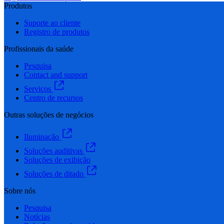
Produtos
Suporte ao cliente
Registro de produtos
Profissionais da saúde
Pesquisa
Contact and support
Serviços
Centro de recursos
Outras soluções de negócios
Iluminação
Soluções auditivas
Soluções de exibição
Soluções de ditado
Sobre nós
Pesquisa
Notícias