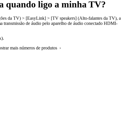
la quando ligo a minha TV?
ções da TV) > [EasyLink] > [TV speakers] (Alto-falantes da TV), a
 uma transmissão de áudio pelo aparelho de áudio conectado HDMI-
k).
ostrar mais números de produtos ›