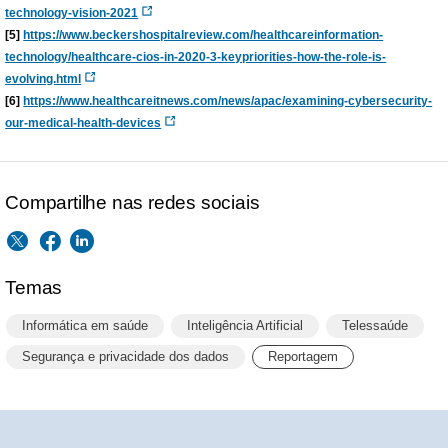
technology-vision-2021
[5]
https://www.beckershospitalreview.com/healthcareinformation-
technology/healthcare-cios-in-2020-3-keypriorities-how-the-role-is-
evolving.html
[6]
https://www.healthcareitnews.com/news/apac/examining-cybersecurity-
our-medical-health-devices
Compartilhe nas redes sociais
Temas
Informática em saúde
Inteligência Artificial
Telessaúde
Segurança e privacidade dos dados
Reportagem