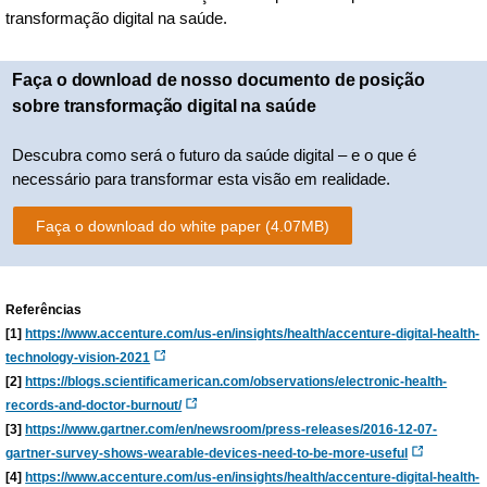
transformação digital na saúde.
Faça o download de nosso documento de posição
sobre transformação digital na saúde
Descubra como será o futuro da saúde digital – e o que é
necessário para transformar esta visão em realidade.
Faça o download do white paper
(4.07MB)
Referências
[1]
https://www.accenture.com/us-en/insights/health/accenture-digital-health-
technology-vision-2021
[2]
https://blogs.scientificamerican.com/observations/electronic-health-
records-and-doctor-burnout/
[3]
https://www.gartner.com/en/newsroom/press-releases/2016-12-07-
gartner-survey-shows-wearable-devices-need-to-be-more-useful
[4]
https://www.accenture.com/us-en/insights/health/accenture-digital-health-